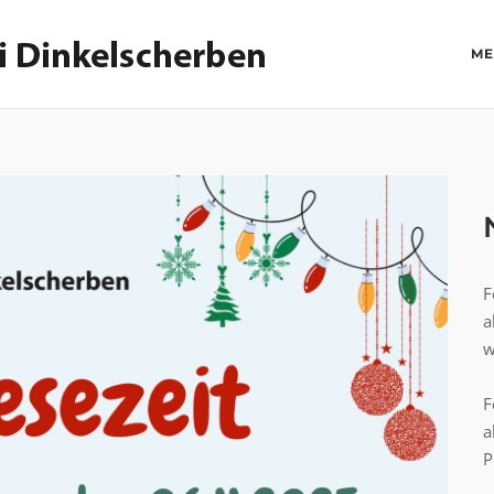
ME
F
a
w
F
a
P