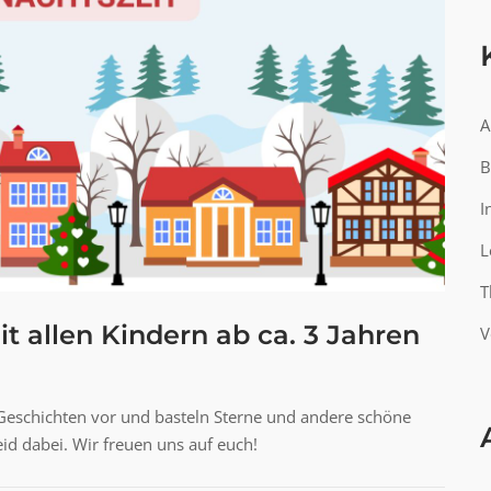
A
B
I
L
T
t allen Kindern ab ca. 3 Jahren
V
e Geschichten vor und basteln Sterne und andere schöne
id dabei. Wir freuen uns auf euch!