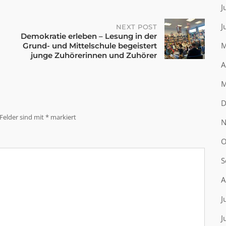
J
J
NEXT POST
Demokratie erleben – Lesung in der
M
Grund- und Mittelschule begeistert
junge Zuhörerinnen und Zuhörer
A
M
D
 Felder sind mit
*
markiert
N
O
S
A
J
J