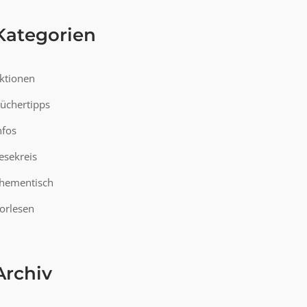
Kategorien
ktionen
üchertipps
nfos
esekreis
hementisch
orlesen
Archiv