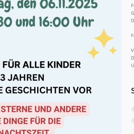
F
G
D
F
V
D
U